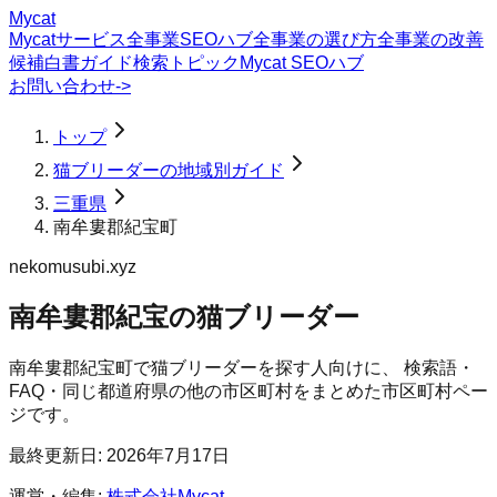
Mycat
Mycatサービス
全事業SEOハブ
全事業の選び方
全事業の改善
候補
白書
ガイド
検索トピック
Mycat SEOハブ
お問い合わせ
->
トップ
猫ブリーダーの地域別ガイド
三重県
南牟婁郡紀宝町
nekomusubi.xyz
南牟婁郡紀宝の猫ブリーダー
南牟婁郡紀宝町
で
猫ブリーダー
を探す人向けに、 検索語・
FAQ・同じ都道府県の他の市区町村をまとめた市区町村ペー
ジです。
最終更新日:
2026年7月17日
運営・編集:
株式会社Mycat