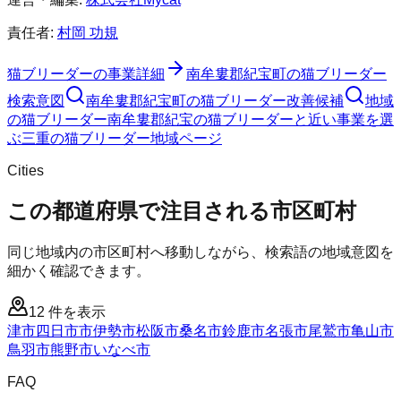
責任者:
村岡 功規
猫ブリーダー
の事業詳細
南牟婁郡紀宝町
の
猫ブリーダー
検索意図
南牟婁郡紀宝町
の
猫ブリーダー
改善候補
地域
の猫ブリーダー
南牟婁郡紀宝の猫ブリーダーと近い事業を選
ぶ
三重
の
猫ブリーダー
地域ページ
Cities
この都道府県で注目される市区町村
同じ地域内の市区町村へ移動しながら、検索語の地域意図を
細かく確認できます。
12
件を表示
津市
四日市市
伊勢市
松阪市
桑名市
鈴鹿市
名張市
尾鷲市
亀山市
鳥羽市
熊野市
いなべ市
FAQ