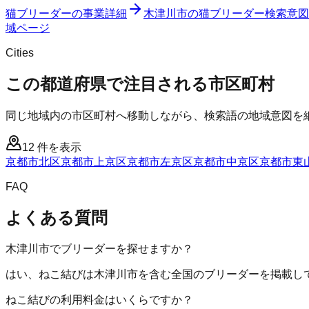
猫ブリーダー
の事業詳細
木津川市
の
猫ブリーダー
検索意図
域ページ
Cities
この都道府県で注目される市区町村
同じ地域内の市区町村へ移動しながら、検索語の地域意図を
12
件を表示
京都市北区
京都市上京区
京都市左京区
京都市中京区
京都市東
FAQ
よくある質問
木津川市でブリーダーを探せますか？
はい、ねこ結びは木津川市を含む全国のブリーダーを掲載し
ねこ結びの利用料金はいくらですか？