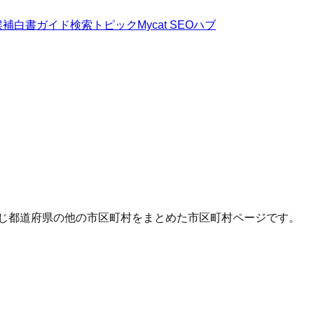
候補
白書
ガイド
検索トピック
Mycat SEOハブ
同じ都道府県の他の市区町村をまとめた市区町村ページです。