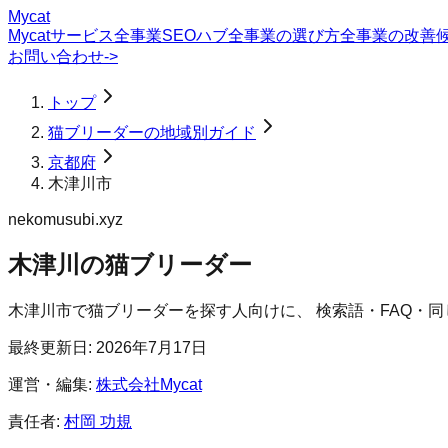
Mycat
Mycatサービス
全事業SEOハブ
全事業の選び方
全事業の改善
お問い合わせ
->
トップ
猫ブリーダーの地域別ガイド
京都府
木津川市
nekomusubi.xyz
木津川の猫ブリーダー
木津川市
で
猫ブリーダー
を探す人向けに、 検索語・FAQ・
最終更新日:
2026年7月17日
運営・編集:
株式会社Mycat
責任者:
村岡 功規