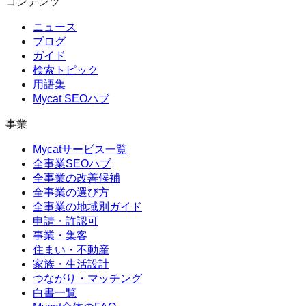
コンテンツ
ニュース
ブログ
ガイド
検索トピック
用語集
Mycat SEOハブ
事業
Mycatサービス一覧
全事業SEOハブ
全事業の改善候補
全事業の選び方
全事業の地域別ガイド
申請・許認可
事業・集客
住まい・不動産
家族・生活設計
つながり・マッチング
白書一覧