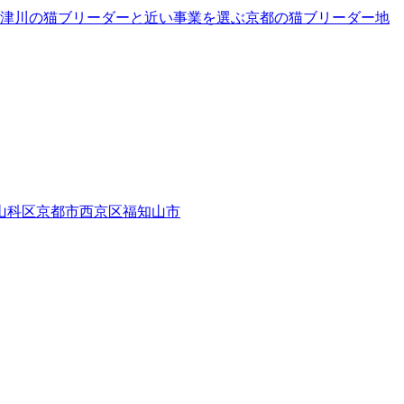
津川の猫ブリーダーと近い事業を選ぶ
京都
の
猫ブリーダー
地
山科区
京都市西京区
福知山市