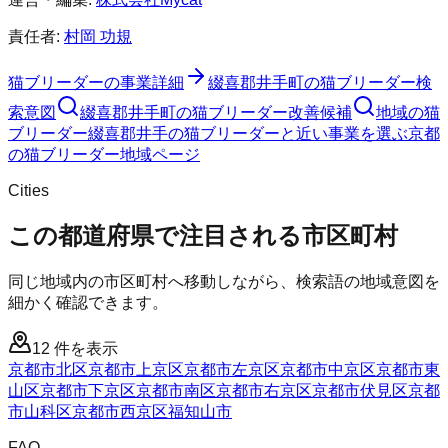
責任者:
村岡 功規
猫ブリーダー
の事業詳細
綴喜郡井手町
の
猫ブリーダー
検
索意図
綴喜郡井手町
の
猫ブリーダー
改善候補
地域の猫
ブリーダー
綴喜郡井手の猫ブリーダーと近い事業を選ぶ
京都
の
猫ブリーダー
地域ページ
Cities
この都道府県で注目される市区町村
同じ地域内の市区町村へ移動しながら、検索語の地域意図を
細かく確認できます。
12
件を表示
京都市北区
京都市上京区
京都市左京区
京都市中京区
京都市東
山区
京都市下京区
京都市南区
京都市右京区
京都市伏見区
京都
市山科区
京都市西京区
福知山市
FAQ