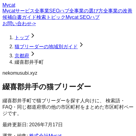
Mycat
Mycatサービス
全事業SEOハブ
全事業の選び方
全事業の改善
候補
白書
ガイド
検索トピック
Mycat SEOハブ
お問い合わせ
->
トップ
猫ブリーダーの地域別ガイド
京都府
綴喜郡井手町
nekomusubi.xyz
綴喜郡井手の猫ブリーダー
綴喜郡井手町
で
猫ブリーダー
を探す人向けに、 検索語・
FAQ・同じ都道府県の他の市区町村をまとめた市区町村ペー
ジです。
最終更新日:
2026年7月17日
運営・編集:
株式会社Mycat