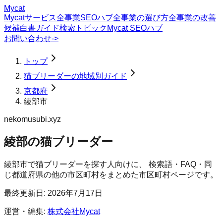
Mycat
Mycatサービス
全事業SEOハブ
全事業の選び方
全事業の改善
候補
白書
ガイド
検索トピック
Mycat SEOハブ
お問い合わせ
->
トップ
猫ブリーダーの地域別ガイド
京都府
綾部市
nekomusubi.xyz
綾部の猫ブリーダー
綾部市
で
猫ブリーダー
を探す人向けに、 検索語・FAQ・同
じ都道府県の他の市区町村をまとめた市区町村ページです。
最終更新日:
2026年7月17日
運営・編集:
株式会社Mycat