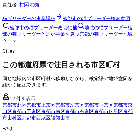
責任者:
村岡 功規
猫ブリーダー
の事業詳細
綾部市
の
猫ブリーダー
検索意図
綾部市
の
猫ブリーダー
改善候補
地域の猫ブリーダー
綾
部の猫ブリーダーと近い事業を選ぶ
京都
の
猫ブリーダー
地域
ページ
Cities
この都道府県で注目される市区町村
同じ地域内の市区町村へ移動しながら、検索語の地域意図を
細かく確認できます。
12
件を表示
京都市北区
京都市上京区
京都市左京区
京都市中京区
京都市東
山区
京都市下京区
京都市南区
京都市右京区
京都市伏見区
京都
市山科区
京都市西京区
福知山市
FAQ