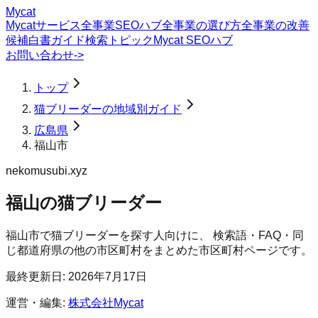
Mycat
Mycatサービス
全事業SEOハブ
全事業の選び方
全事業の改善
候補
白書
ガイド
検索トピック
Mycat SEOハブ
お問い合わせ
->
トップ
猫ブリーダーの地域別ガイド
広島県
福山市
nekomusubi.xyz
福山の猫ブリーダー
福山市
で
猫ブリーダー
を探す人向けに、 検索語・FAQ・同
じ都道府県の他の市区町村をまとめた市区町村ページです。
最終更新日:
2026年7月17日
運営・編集:
株式会社Mycat