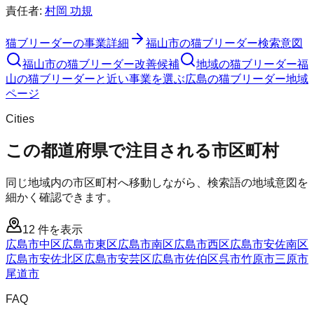
責任者:
村岡 功規
猫ブリーダー
の事業詳細
福山市
の
猫ブリーダー
検索意図
福山市
の
猫ブリーダー
改善候補
地域の猫ブリーダー
福
山の猫ブリーダーと近い事業を選ぶ
広島
の
猫ブリーダー
地域
ページ
Cities
この都道府県で注目される市区町村
同じ地域内の市区町村へ移動しながら、検索語の地域意図を
細かく確認できます。
12
件を表示
広島市中区
広島市東区
広島市南区
広島市西区
広島市安佐南区
広島市安佐北区
広島市安芸区
広島市佐伯区
呉市
竹原市
三原市
尾道市
FAQ