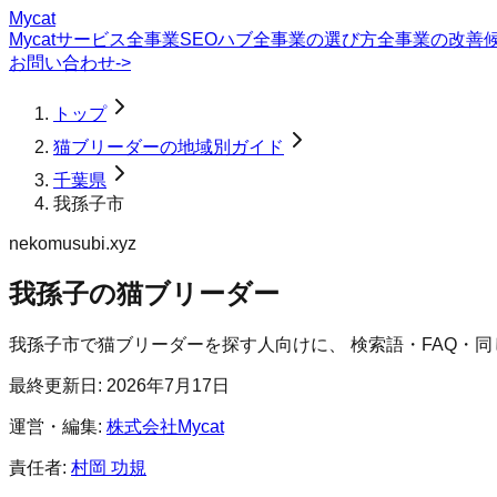
Mycat
Mycatサービス
全事業SEOハブ
全事業の選び方
全事業の改善
お問い合わせ
->
トップ
猫ブリーダーの地域別ガイド
千葉県
我孫子市
nekomusubi.xyz
我孫子の猫ブリーダー
我孫子市
で
猫ブリーダー
を探す人向けに、 検索語・FAQ・
最終更新日:
2026年7月17日
運営・編集:
株式会社Mycat
責任者:
村岡 功規