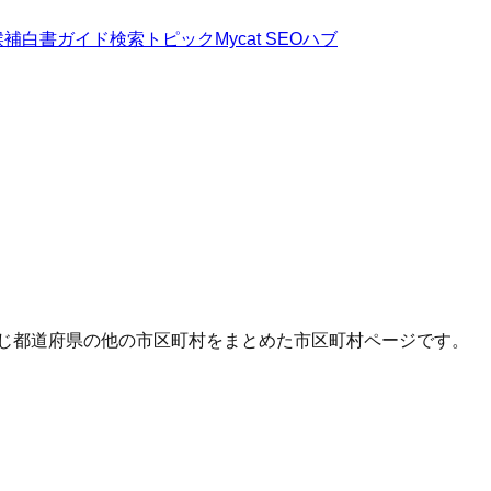
候補
白書
ガイド
検索トピック
Mycat SEOハブ
同じ都道府県の他の市区町村をまとめた市区町村ページです。