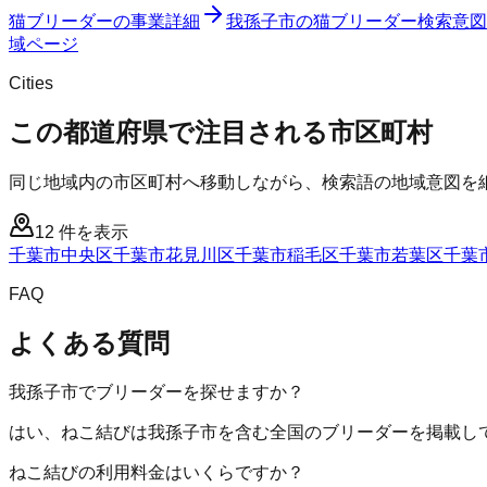
猫ブリーダー
の事業詳細
我孫子市
の
猫ブリーダー
検索意図
域ページ
Cities
この都道府県で注目される市区町村
同じ地域内の市区町村へ移動しながら、検索語の地域意図を
12
件を表示
千葉市中央区
千葉市花見川区
千葉市稲毛区
千葉市若葉区
千葉
FAQ
よくある質問
我孫子市でブリーダーを探せますか？
はい、ねこ結びは我孫子市を含む全国のブリーダーを掲載し
ねこ結びの利用料金はいくらですか？