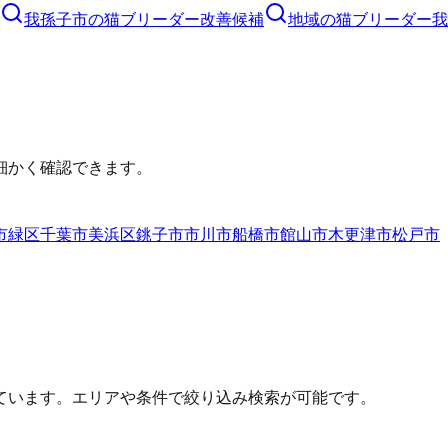
我孫子市
の
猫ブリーダー
改善候補
地域の猫ブリーダー
我
細かく確認できます。
市緑区
千葉市美浜区
銚子市
市川市
船橋市
館山市
木更津市
松戸市
ています。エリアや条件で絞り込み検索が可能です。