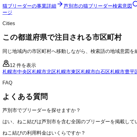
猫ブリーダー
の事業詳細
芦別市
の
猫ブリーダー
検索意図
ージ
Cities
この都道府県で注目される市区町村
同じ地域内の市区町村へ移動しながら、検索語の地域意図を
12
件を表示
札幌市中央区
札幌市北区
札幌市東区
札幌市白石区
札幌市豊平
FAQ
よくある質問
芦別市でブリーダーを探せますか？
はい、ねこ結びは芦別市を含む全国のブリーダーを掲載して
ねこ結びの利用料金はいくらですか？