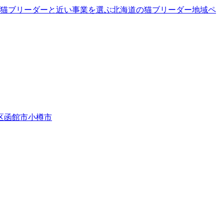
猫ブリーダーと近い事業を選ぶ
北海道
の
猫ブリーダー
地域ペ
区
函館市
小樽市