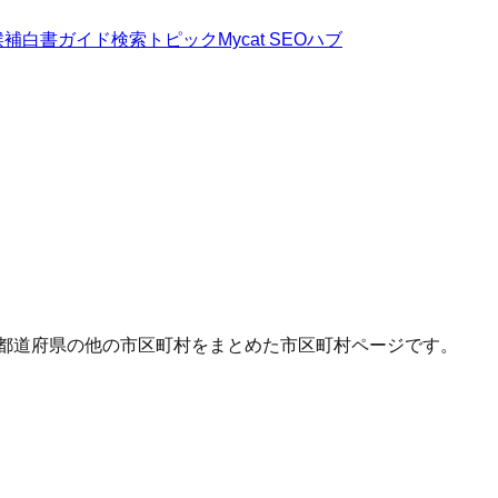
候補
白書
ガイド
検索トピック
Mycat SEOハブ
じ都道府県の他の市区町村をまとめた市区町村ページです。