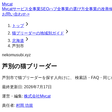
Mycat
Mycatサービス
全事業SEOハブ
全事業の選び方
全事業の改善
お問い合わせ
->
トップ
猫ブリーダーの地域別ガイド
北海道
芦別市
nekomusubi.xyz
芦別の猫ブリーダー
芦別市
で
猫ブリーダー
を探す人向けに、 検索語・FAQ・同
最終更新日:
2026年7月17日
運営・編集:
株式会社Mycat
責任者:
村岡 功規