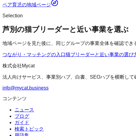
ペア育児
の地域ページ
Selection
芦別の猫ブリーダーと近い事業を選ぶ
地域ページを見た後に、同じグループの事業全体を確認でき
つながり・マッチングの入口
猫ブリーダー
と近い事業の選び
株式会社Mycat
法人向けサービス、事業別ハブ、白書、SEOハブを横断して
info@mycat.business
コンテンツ
ニュース
ブログ
ガイド
検索トピック
用語集