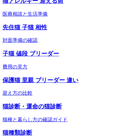
猫アレルギー 迎える前
医療相談と生活準備
先住猫 子猫 相性
対面準備の確認
子猫 値段 ブリーダー
費用の見方
保護猫 里親 ブリーダー 違い
迎え方の比較
猫診断・運命の猫診断
猫種と暮らし方の確認ガイド
猫種類診断