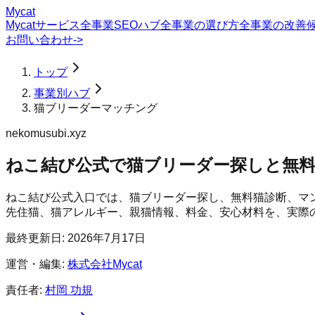
Mycat
Mycatサービス
全事業SEOハブ
全事業の選び方
全事業の改善
お問い合わせ
->
トップ
事業別ハブ
猫ブリーダーマッチング
nekomusubi.xyz
ねこ結び公式で猫ブリーダー探しと無
ねこ結び公式入口では、猫ブリーダー探し、無料猫診断、マ
先住猫、猫アレルギー、親猫情報、料金、安心材料を、実際
最終更新日:
2026年7月17日
運営・編集:
株式会社Mycat
責任者:
村岡 功規