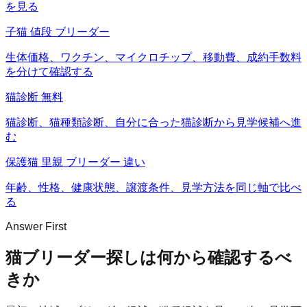
を見る
子猫 値段 ブリーダー
生体価格、ワクチン、マイクロチップ、移動費、成約手数料
を分けて確認する
猫診断 無料
猫診断、猫種類診断、自分に合った猫診断から見学候補へ進
む
保護猫 里親 ブリーダー 違い
年齢、性格、健康状態、譲渡条件、見学方法を同じ軸で比べ
る
Answer First
猫ブリーダー探しは何から確認するべ
きか