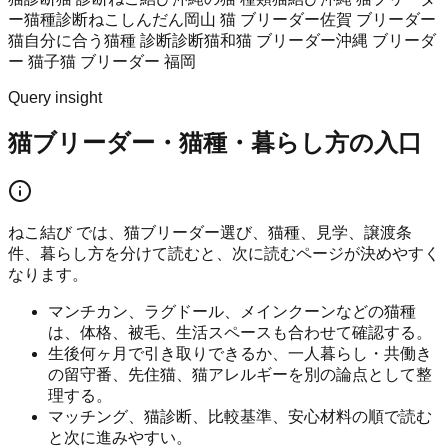
ー
猫種診断
ねこしんだん
岡山 猫 ブリーダー
佐賀 ブリーダー
猫
自分に合う猫種 診断
診断猫
和猫 ブリーダー
沖縄 ブリーダ
ー 猫
子猫 ブリーダー 福岡
Query insight
猫ブリーダー・猫種・暮らし方の入口
ねこ結び では、猫ブリーダー選び、猫種、見学、譲渡条
件、暮らし方を分けて読むと、次に読むページが決めやすく
なります。
マンチカン、ラグドール、メインクーンなどの猫種
は、体格、被毛、生活スペースも合わせて確認する。
生後何ヶ月で引き取りできるか、一人暮らし・共働き
の留守番、先住猫、猫アレルギーを別の論点として整
理する。
マッチング、猫診断、比較基準、安心材料の順で読む
と次に進みやすい。