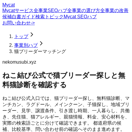
Mycat
Mycatサービス
全事業SEOハブ
全事業の選び方
全事業の改善
候補
白書
ガイド
検索トピック
Mycat SEOハブ
お問い合わせ
->
トップ
事業別ハブ
猫ブリーダーマッチング
nekomusubi.xyz
ねこ結び公式で猫ブリーダー探しと無
料猫診断を確認する
ねこ結び公式入口では、猫ブリーダー探し、無料猫診断、マ
ンチカン、ラグドール、メインクーン、子猫探し、地域ブリ
ーダー、見学、譲渡条件、引き渡し時期、一人暮らし、共働
き、先住猫、猫アレルギー、親猫情報、料金、安心材料を、
実際の検索語ごとに分けて確認できます。 都道府県の候
補、比較基準、問い合わせ前の確認へそのまま進めます。