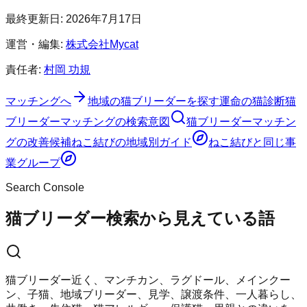
最終更新日:
2026年7月17日
運営・編集:
株式会社Mycat
責任者:
村岡 功規
マッチングへ
地域の猫ブリーダーを探す
運命の猫診断
猫
ブリーダーマッチングの検索意図
猫ブリーダーマッチン
グの改善候補
ねこ結び
の地域別ガイド
ねこ結び
と同じ事
業グループ
Search Console
猫ブリーダー検索から見えている語
猫ブリーダー近く、マンチカン、ラグドール、メインクー
ン、子猫、地域ブリーダー、見学、譲渡条件、一人暮らし、