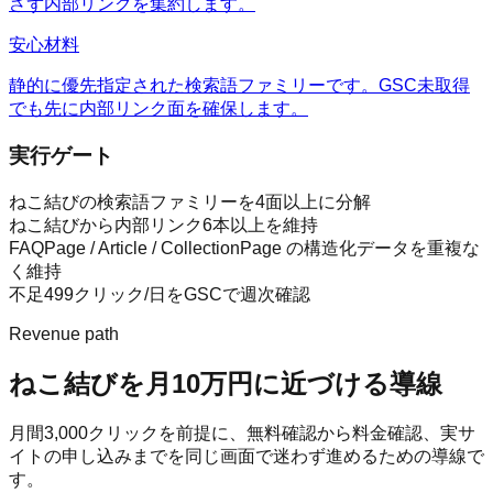
さず内部リンクを集約します。
安心材料
静的に優先指定された検索語ファミリーです。GSC未取得
でも先に内部リンク面を確保します。
実行ゲート
ねこ結びの検索語ファミリーを4面以上に分解
ねこ結びから内部リンク6本以上を維持
FAQPage / Article / CollectionPage の構造化データを重複な
く維持
不足499クリック/日をGSCで週次確認
Revenue path
ねこ結び
を月10万円に近づける導線
月間
3,000
クリックを前提に、無料確認から料金確認、実サ
イトの申し込みまでを同じ画面で迷わず進めるための導線で
す。