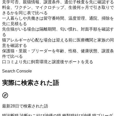
見学可否、親猫情報、譲渡条件、遺伝子検査を先に確認する
料金、ワクチン、マイクロチップ、生後何ヶ月で引き取りで
きるかを同じ表で比べる
一人暮らしや共働きは留守番時間、温度管理、通院、掃除を
先に見積もる
先住猫がいる場合は隔離期間、匂い慣れ、対面手順を確認す
る
猫アレルギーが心配な場合は迎える前に医療機関と家族の同
意を確認する
保護猫・里親・ブリーダーを年齢、性格、健康状態、譲渡条
件で比べる
口コミより先に飼育環境と譲渡後サポートを見る
Search Console
実際に検索された語
最新28日で検索された語
猫診断
猫 診断
ねこ結び
沖縄の猫 種類
猫結び
沖縄 猫ブリーダ