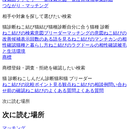
つながり・マッチング
相手や対象を探して選びたい検索
猫診断
ねこ結び
猫結び
猫種診断
自分に合う猫種 診断
ねこ結びの検索意図
ブリーダーマッチングの意図
ねこ結びの
改善候補
表示回数のある語を見る
ねこ結びのマンチカンの相
性確認
猫種と暮らし方
ねこ結びのラグドールの相性確認
被毛
と生活環境
商標
商標登録・調査・拒絶を確認したい検索
猫 診断
ねこしんだん
診断猫
和猫 ブリーダー
ねこ結びの比較ポイント
見る観点
ねこ結びの相談例
問い合わ
せ前の確認
ねこ結びのよくある質問
よくある質問
次に読む場所
次に読む場所
マッチング