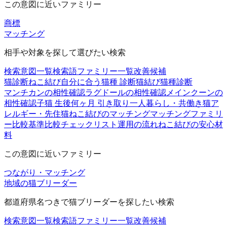
この意図に近いファミリー
商標
マッチング
相手や対象を探して選びたい検索
検索意図一覧
検索語ファミリー一覧
改善候補
猫診断
ねこ結び
自分に合う猫種 診断
猫結び
猫種診断
マンチカンの相性確認
ラグドールの相性確認
メインクーンの
相性確認
子猫 生後何ヶ月 引き取り
一人暮らし・共働き
猫ア
レルギー・先住猫
ねこ結びのマッチング
マッチングファミリ
ー
比較基準
比較チェックリスト
運用の流れ
ねこ結びの安心材
料
この意図に近いファミリー
つながり・マッチング
地域の猫ブリーダー
都道府県名つきで猫ブリーダーを探したい検索
検索意図一覧
検索語ファミリー一覧
改善候補