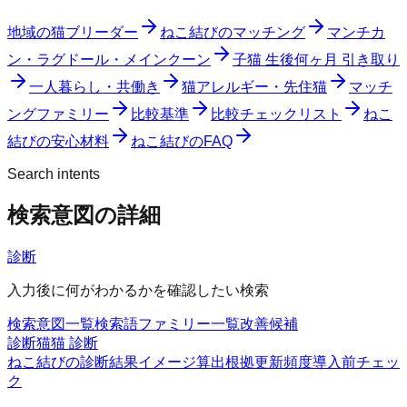
地域の猫ブリーダー
ねこ結びのマッチング
マンチカ
ン・ラグドール・メインクーン
子猫 生後何ヶ月 引き取り
一人暮らし・共働き
猫アレルギー・先住猫
マッチ
ングファミリー
比較基準
比較チェックリスト
ねこ
結びの安心材料
ねこ結びのFAQ
Search intents
検索意図の詳細
診断
入力後に何がわかるかを確認したい検索
検索意図一覧
検索語ファミリー一覧
改善候補
診断猫
猫 診断
ねこ結びの診断
結果イメージ
算出根拠
更新頻度
導入前チェッ
ク