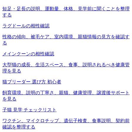
短足・足長の説明、運動量、体格、見学前に聞くことを整理
する
ラグドールの相性確認
性格の傾向、被毛ケア、室内環境、親猫情報の見方を確認す
る
メインクーンの相性確認
大型猫の成長、生活スペース、食事、説明されるべき健康管
理を見る
猫ブリーダー 選び方 初心者
飼育環境、説明の丁寧さ、親猫、健康管理、譲渡後サポート
を見る
子猫 見学 チェックリスト
ワクチン、マイクロチップ、遺伝子検査、食事説明、契約前
確認を整理する