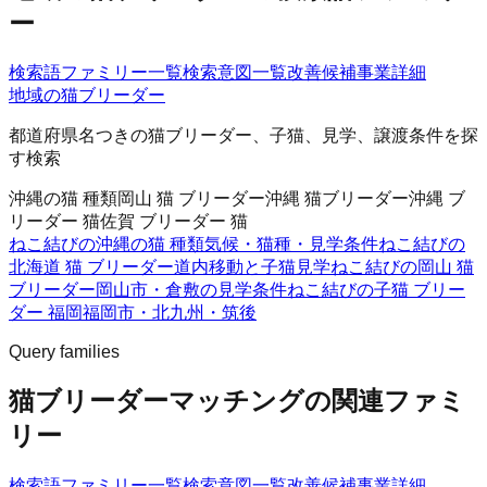
ー
検索語ファミリー一覧
検索意図一覧
改善候補
事業詳細
地域の猫ブリーダー
都道府県名つきの猫ブリーダー、子猫、見学、譲渡条件を探
す検索
沖縄の猫 種類
岡山 猫 ブリーダー
沖縄 猫ブリーダー
沖縄 ブ
リーダー 猫
佐賀 ブリーダー 猫
ねこ結びの沖縄の猫 種類
気候・猫種・見学条件
ねこ結びの
北海道 猫 ブリーダー
道内移動と子猫見学
ねこ結びの岡山 猫
ブリーダー
岡山市・倉敷の見学条件
ねこ結びの子猫 ブリー
ダー 福岡
福岡市・北九州・筑後
Query families
猫ブリーダーマッチングの関連ファミ
リー
検索語ファミリー一覧
検索意図一覧
改善候補
事業詳細