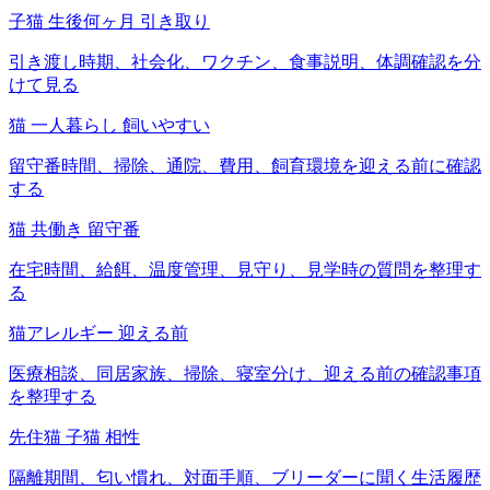
子猫 生後何ヶ月 引き取り
引き渡し時期、社会化、ワクチン、食事説明、体調確認を分
けて見る
猫 一人暮らし 飼いやすい
留守番時間、掃除、通院、費用、飼育環境を迎える前に確認
する
猫 共働き 留守番
在宅時間、給餌、温度管理、見守り、見学時の質問を整理す
る
猫アレルギー 迎える前
医療相談、同居家族、掃除、寝室分け、迎える前の確認事項
を整理する
先住猫 子猫 相性
隔離期間、匂い慣れ、対面手順、ブリーダーに聞く生活履歴